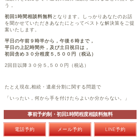
う，
初回1時間相談料無料
となります。しっかりあなたのお話
を聞かせていただきあなたにとってベストな解決策をご提
案いたします。
平日の午前９時半から，午後６時まで，
平日の上記時間外，及び土日祝日は，
初回含め３０分程度５,５００円（税込）
2回目以降３０分５,５００円（税込）
たとえ現在,相続・遺産分割に関する問題で
「いったい，何から手を付けたらよいか分からない。」
という，全く先の見えない状況でも大丈夫です。
事前予約制・初回1時間程度相談料無料
弁護士はじめ弊所スタッフ一同，あなたの相続問題を「全
力でサポート」いたします。
電話予約
メール予約
LINE予約