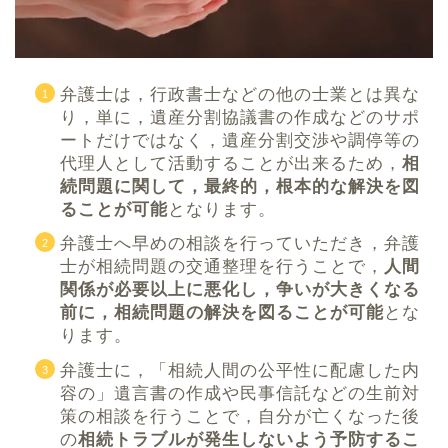
弁護士は，行政書士などの他の士業とは異な
り，単に，遺産分割協議書の作成などのサポ
ートだけではなく，遺産分割交渉や調停等の
代理人として活動することが出来るため，
相
続問題に関して，最終的，根本的な解決を図
ることが可能
となります。
弁護士へ早めの相談を行っていただき，弁護
士が相続問題の交通整理を行うことで，
人間
関係が必要以上に悪化し，争いが大きくなる
前に，相続問題の解決を図ることが可能
とな
ります。
弁護士に，「相続人間の公平性に配慮した内
容の」遺言書の作成や民事信託などの生前対
策の相談を行うことで，自分が亡くなった後
の
相続トラブルが発生しないよう予防するこ