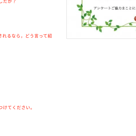
したか？
されるなら，どう言って紹
つけてください。