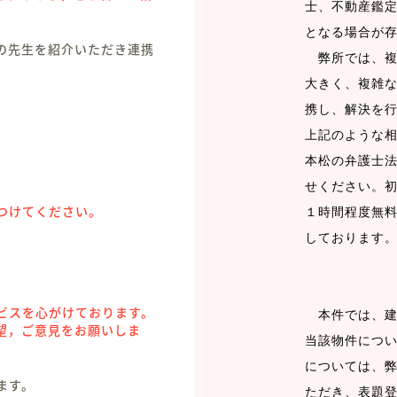
士、不動産鑑
となる場合が
の先生を紹介いただき連携
弊所では、複
大きく、複雑
携し、解決を
上記のような
本松の弁護士
せください。
つけてください。
１時間程度無
しております
。
ビスを心がけております。
本件では、建
望，ご意見をお願いしま
当該物件につ
については、
ます。
ただき、表題