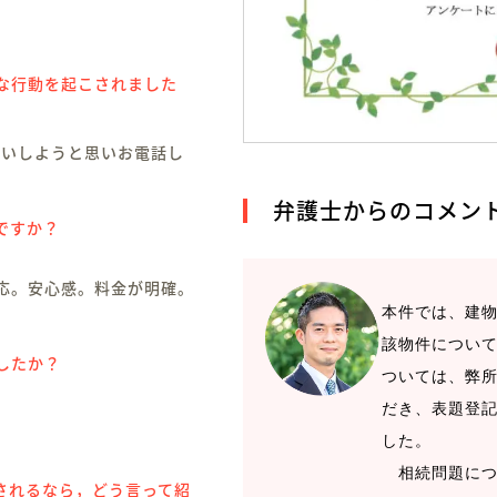
な行動を起こされました
願いしようと思いお電話し
弁護士からのコメン
ですか？
応。安心感。料金が明確。
本件では、建
該物件につい
したか？
ついては、弊
だき、表題登
した。
相続問題につ
されるなら，どう言って紹