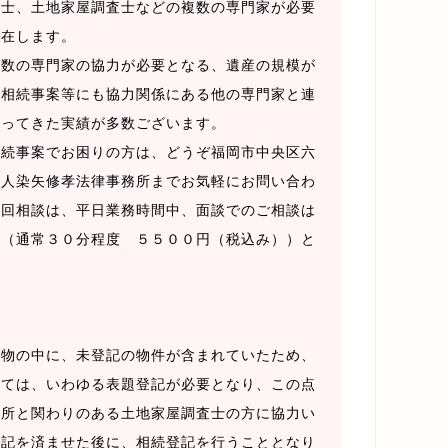
定士、土地家屋調査士などの複数の専門家が必要
存在します。
数の専門家の協力が必要となる、遺産の規模が
な相続事案等にも協力関係にある他の専門家と連
行ってきた実績が多数ございます。
相続事案でお困りの方は、どうぞ福岡市中央区六
法人染矢修孝法律事務所までお気軽にお問い合わ
初回相談は、平日業務時間中、面談でのご相談は
料（通常３０分程度 ５５００円（税込み））と
。
物の中に、未登記の物件が含まれていたため、
いては、いわゆる表題登記が必要となり、この点
弊所と関わりのある土地家屋調査士の方に協力い
登記を済ませた後に、相続登記を行うこととなり