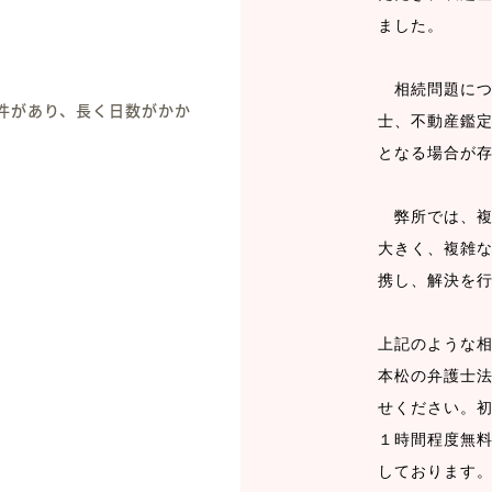
ました。
。
相続問題につ
件があり、長く日数がかか
士、不動産鑑
。
となる場合が
弊所では、複
大きく、複雑
携し、解決を
上記のような
本松の弁護士
せください。
１時間程度無
しております